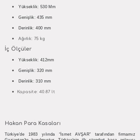
Yükseklik
: 530 Mm
Genişlik
: 435 mm
Derinlik
: 400 mm
Ağırlık
: 75 kg
İç Ölçüler
Yükseklik
: 412mm
Genişlik
: 320 mm
Derinlik
: 310 mm
Kapasite
: 40.87 lt
Hakan Para Kasaları
Türkiye'de 1983 yılında “İsmet AVŞAR” tarafından firmamız
Gaziantep'te kurulmuştur. Türkiye'nin ilk standart kasa anlayışı