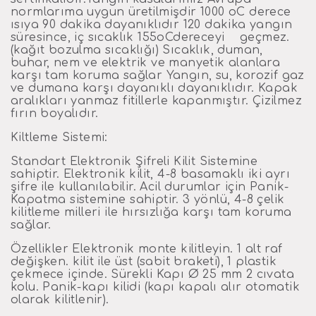
normlarıma uygun üretilmişdir 1000 oC derece
ısıya 90 dakika dayanıklıdır 120 dakika yangın
süresince, iç sıcaklık 155oCdereceyi geçmez.
(kağıt bozulma sıcaklığı) Sıcaklık, duman,
buhar, nem ve elektrik ve manyetik alanlara
karşı tam koruma sağlar Yangın, su, korozif gaz
ve dumana karşı dayanıklı dayanıklıdır. Kapak
aralıkları yanmaz fitillerle kapanmıştır. Çizilmez
fırın boyalıdır.
Kiltleme Sistemi:
Standart Elektronik Şifreli Kilit Sistemine
sahiptir. Elektronik kilit, 4-8 basamaklı iki ayrı
şifre ile kullanılabilir. Acil durumlar için Panik-
Kapatma sistemine sahiptir. 3 yönlü, 4-8 çelik
kilitleme milleri ile hırsızlığa karşı tam koruma
sağlar.
Özellikler Elektronik monte kilitleyin. 1 alt raf
değişken. kilit ile üst (sabit braketi), 1 plastik
çekmece içinde. Sürekli Kapı Ø 25 mm 2 cıvata
kolu. Panik-kapı kilidi (kapı kapalı alır otomatik
olarak kilitlenir).