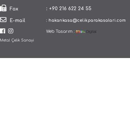
: +90 216 622 24 55
Fax
E-mail
:
hakankasa@celikparakasalari.com
Web Tasarım :
Metal Çelik Sanayi