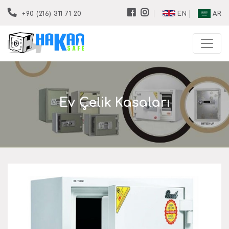
EN
AR
+90 (216) 311 71 20
Ev Çelik Kasaları