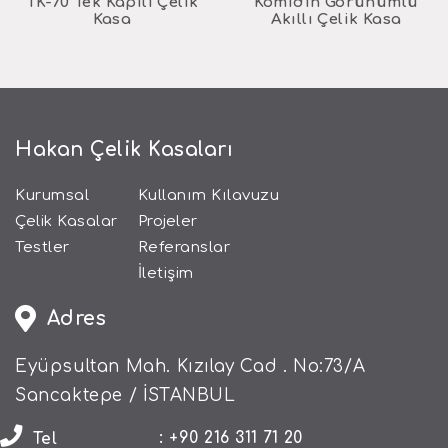
TK-70 Tek Kapılı Çelik
Komidin Görünümlü
Kasa
Akıllı Çelik Kasa
Hakan Çelik Kasaları
Kurumsal
Kullanım Kılavuzu
Çelik Kasalar
Projeler
Testler
Referanslar
İletişim
Adres
Eyüpsultan Mah. Kızılay Cad . No:73/A
Sancaktepe / İSTANBUL
: +90 216 311 71 20
Tel