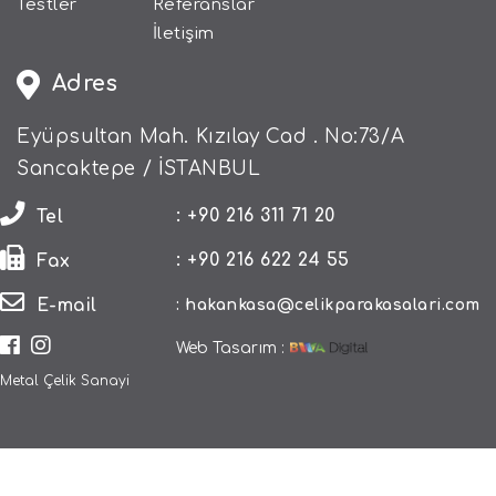
Testler
Referanslar
İletişim
Adres
Eyüpsultan Mah. Kızılay Cad . No:73/A
Sancaktepe / İSTANBUL
: +90 216 311 71 20
Tel
: +90 216 622 24 55
Fax
E-mail
:
hakankasa@celikparakasalari.com
Web Tasarım :
Metal Çelik Sanayi