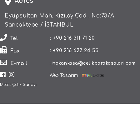
Adres
Eyüpsultan Mah. Kızılay Cad . No:73/A
Sancaktepe / İSTANBUL
: +90 216 311 71 20
Tel
: +90 216 622 24 55
Fax
E-mail
:
hakankasa@celikparakasalari.com
Web Tasarım :
Metal Çelik Sanayi