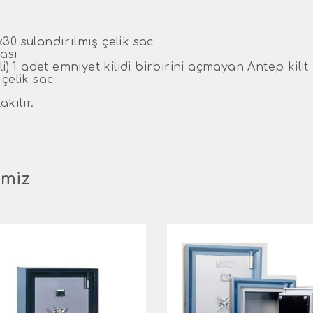
x30 sulandırılmış çelik sac
ası
eli) 1 adet emniyet kilidi birbirini açmayan Antep kilit
çelik sac
akılır.
imiz