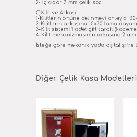
2- İç cidar 2 mm çelik sac
C)Kilit ve Arkası
1-Kilitlerin önüne delinmeyi önleyici 30
2-Kilitlerin arkasına 10x30 lama dayam
3-Kilit sistemi 1 adet çift taraflı(kadem
4-Kilit mekanizmasının arkasına 2 mm 
İsteğe göre mekanik yada dijital şifre t
Diğer Çelik Kasa Modeller