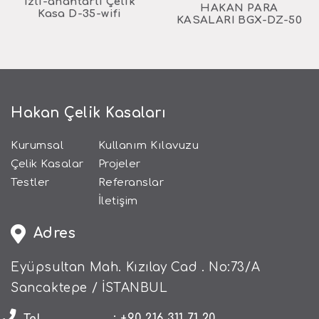
Izli-anahtarlı Çelik
HAKAN PARA
Kasa D-35-wifi
KASALARI BGX-DZ-50
Hakan Çelik Kasaları
Kurumsal
Kullanım Kılavuzu
Çelik Kasalar
Projeler
Testler
Referanslar
İletişim
Adres
Eyüpsultan Mah. Kızılay Cad . No:73/A
Sancaktepe / İSTANBUL
: +90 216 311 71 20