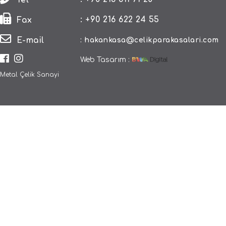
Tel
: +90 216 622 24 55
Fax
E-mail
:
hakankasa@celikparakasalari.com
Web Tasarım :
Metal Çelik Sanayi