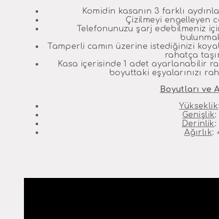
Komidin kasanın 3 farklı aydınl
Çizilmeyi engelleyen c
Telefonunuzu şarj edebilmeniz için
bulunmak
Tamperli camın üzerine istediğinizi koyab
rahatça taşı
Kasa içerisinde 1 adet ayarlanabilir 
boyuttaki eşyalarınızı raha
Boyutları ve A
Yükseklik
Genişlik
Derinlik
:
Ağırlık
: