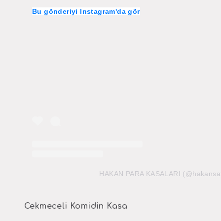
Bu gönderiyi Instagram'da gör
HAKAN PARA KASALARI (@hakansafe)'
Cekmeceli Komidin Kasa