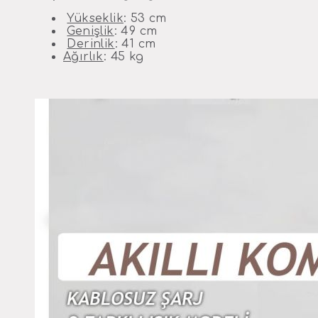
Yükseklik
: 53 cm
Genişlik
: 49 cm
Derinlik
: 41 cm
Ağırlık
: 45 kg